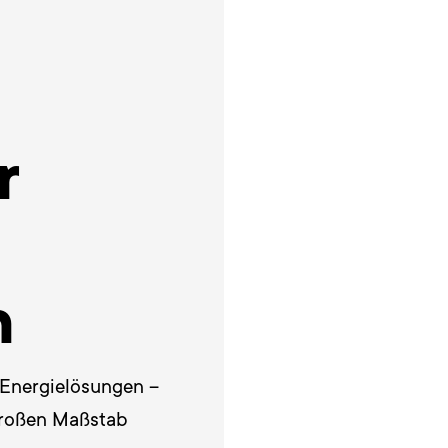
r
n
Energielösungen – 
 großen Maßstab 