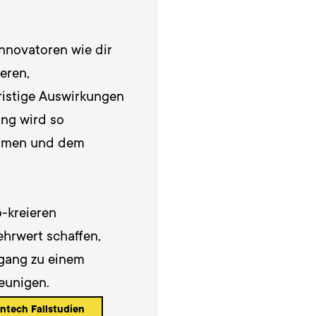
nnovatoren wie dir 
ren, 
istige Auswirkungen 
ng wird so 
ehmen und dem 
-kreieren 
ehrwert schaffen, 
gang zu einem 
eunigen.
ntech Fallstudien