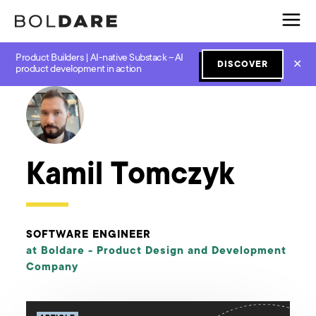
Product Builders | AI-native Substack – AI
✕
DISCOVER
← Boldare Blog
product development in action
Kamil Tomczyk
SOFTWARE ENGINEER
at Boldare -
Product Design and Development
Company