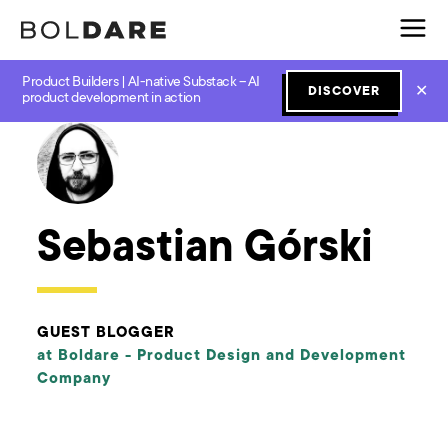
Product Builders | AI-native Substack – AI
✕
DISCOVER
← Boldare Blog
product development in action
Sebastian Górski
GUEST BLOGGER
at Boldare -
Product Design and Development
Company