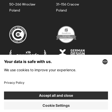
50-266
Wroclaw
31-156
Cracow
Poland
Poland
©
2026
Boldare. All rights reserved.
Boldare S.A. z siedzibą w Gliwicach, przy ul. Zwycięstwa 52, zarejestrowana
w Sądzie Rejonowym w Gliwicach, X Wydział Gospodarczy Krajowego
Rejestru Sądowego pod nr KRS 0000914518, NIP 6312698829, REGON
38958555. Wysokość kapitału zakładowego i wpłaconego 100 000,00 zł.