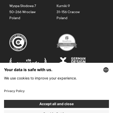
Wyspa Słodowa 7
Kurniki 9
50-266
Wroclaw
31-156
Cracow
Poland
Poland
©
2026
Boldare. All rights reserved.
Boldare S.A. z siedzibą w Gliwicach, przy ul. Zwycięstwa 52, zarejestrowana
w Sądzie Rejonowym w Gliwicach, X Wydział Gospodarczy Krajowego
Rejestru Sądowego pod nr KRS 0000914518, NIP 6312698829, REGON