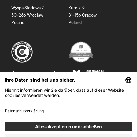
Wyspa Słodowa 7
Kurniki 9
50-266
Wroclaw
31-156
Cracow
Poland
Poland
©
2026
Boldare. All rights reserved.
Boldare S.A. z siedzibą w Gliwicach, przy ul. Zwycięstwa 52, zarejestrowana
w Sądzie Rejonowym w Gliwicach, X Wydział Gospodarczy Krajowego