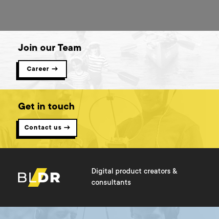
Join our Team
Career →
Get in touch
Contact us →
Digital product creators &
consultants