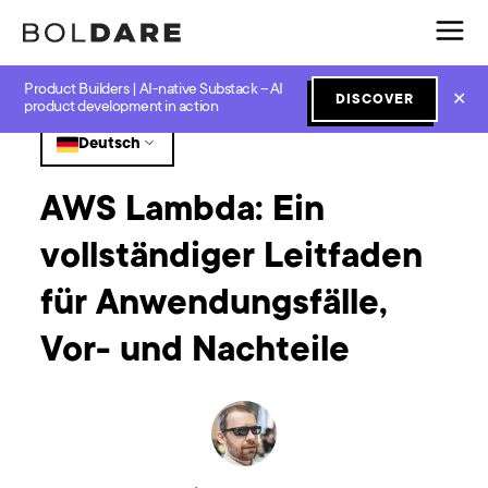
Product Builders | AI-native Substack – AI
Home
Blog
Software Development
AWS Lambda: Ein vollständiger Leitfaden für Anwendungsfälle, Vor- und Nachteile
✕
DISCOVER
product development in action
Deutsch
AWS Lambda: Ein
vollständiger Leitfaden
für Anwendungsfälle,
Vor- und Nachteile