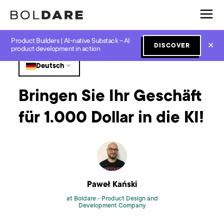
Product Builders | AI-native Substack – AI
Home
Blog
Prototyping
Bringen Sie Ihr Geschäft für 1.000 Dollar in die KI!
✕
DISCOVER
product development in action
Deutsch
Bringen Sie Ihr Geschäft
für 1.000 Dollar in die KI!
Paweł Kański
at Boldare -
Product Design and
Development Company