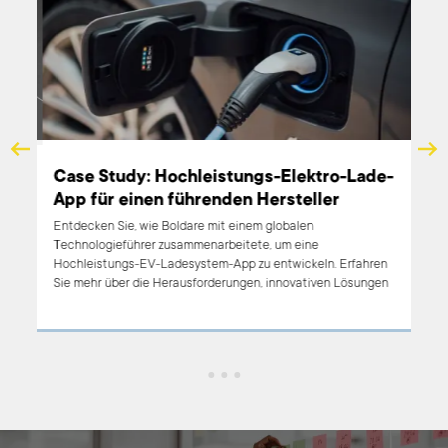
en
Case Study: Hochleistungs-Elektro-Lade-
e
App für einen führenden Hersteller
den.
Entdecken Sie, wie Boldare mit einem globalen
,
Technologieführer zusammenarbeitete, um eine
Hochleistungs-EV-Ladesystem-App zu entwickeln. Erfahren
Sie mehr über die Herausforderungen, innovativen Lösungen
und verwendeten Technologien zur Verbesserung der
Elektrofahrzeug-Ladeinfrastruktur in den USA und Europa.