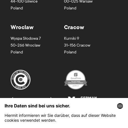
44-100
Gliwice
00-025
Warsaw
Poland
Poland
Wroclaw
Cracow
Wyspa Słodowa 7
Kurniki 9
50-266
Wroclaw
31-156
Cracow
Poland
Poland