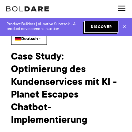
Product Builders | AI-native Substack – AI
Home
Blog
GenAI
Case Study: Optimierung des Kundenservices mit KI - Planet Escapes Chatbot-Implementierung
✕
DISCOVER
product development in action
Deutsch
Case Study:
Optimierung des
Kundenservices mit KI -
Planet Escapes
Chatbot-
Implementierung