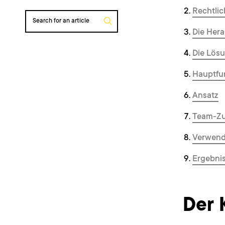
Rechtlic
Search for an article
Die Her
Die Lös
Hauptfu
Ansatz
Team-Zu
Verwend
Ergebni
Der 