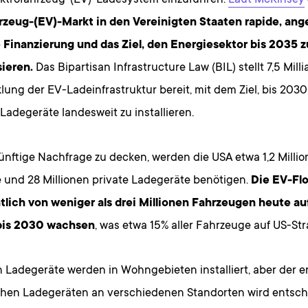
lektrofahrzeug-(EV)-Ladesystem einzuführen.
Laut McKinsey
rzeug-(EV)-Markt in den Vereinigten Staaten rapide, ang
 Finanzierung und das Ziel, den Energiesektor bis 2035 z
ieren.
Das Bipartisan Infrastructure Law (BIL) stellt 7,5 Milli
lung der EV-Ladeinfrastruktur bereit, mit dem Ziel, bis 20
 Ladegeräte landesweit zu installieren.
nftige Nachfrage zu decken, werden die USA etwa 1,2 Millio
 und 28 Millionen private Ladegeräte benötigen.
Die EV-Flo
tlich von weniger als drei Millionen Fahrzeugen heute au
 bis 2030 wachsen
, was etwa 15% aller Fahrzeuge auf US-S
n Ladegeräte werden in Wohngebieten installiert, aber der e
ichen Ladegeräten an verschiedenen Standorten wird entsch