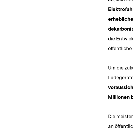
ab, sein E
Elektrofah
erhebliche
dekarbonis
die Entwick
öffentliche
Um die zukü
Ladegeräte
voraussich
Millionen
Die meiste
an öffentl