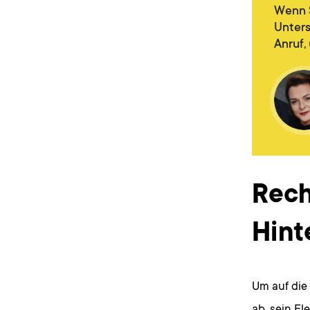
Wenn S
Unters
Anruf,
Rech
Hint
Um auf die