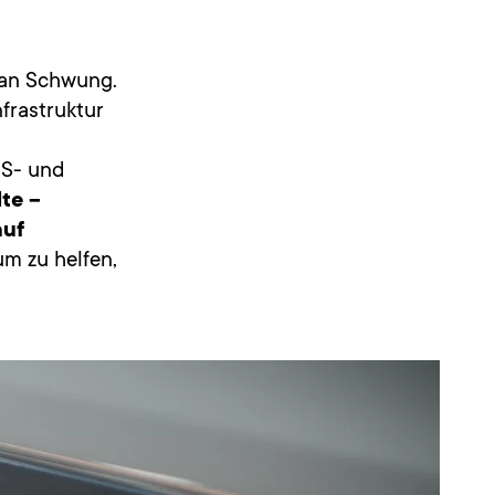
 an Schwung.
nfrastruktur
US- und
lte –
auf
um zu helfen,