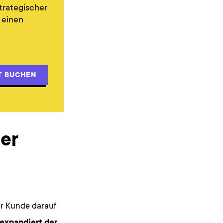
trategischer
 einen
T BUCHEN
her
er Kunde darauf