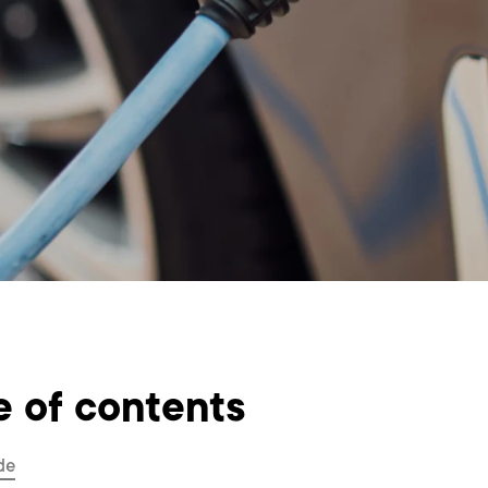
e of contents
de