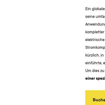
Ein global
seine umfas
Anwendunge
kompletter 
elektrisch
Stromkompo
kürzlich, 
einführte, 
Um dies zu
einer spez
Buche