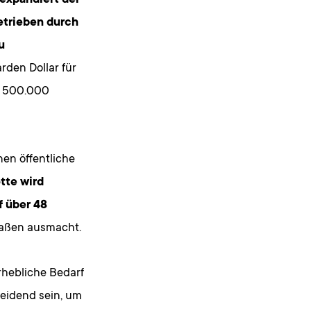
expandiert der
etrieben durch
u
arden Dollar für
30 500.000
nen öffentliche
tte wird
f über 48
traßen ausmacht.
rhebliche Bedarf
eidend sein, um