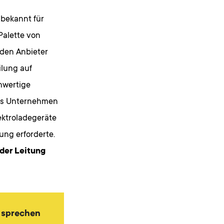
 bekannt für
Palette von
nden Anbieter
ilung auf
hwertige
ses Unternehmen
ektroladegeräte
ung erforderte.
 der Leitung
u sprechen