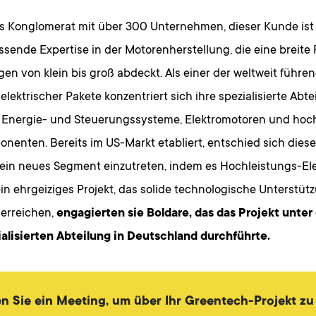
es Konglomerat mit über 300 Unternehmen, dieser Kunde ist
sende Expertise in der Motorenherstellung, die eine breite 
n von klein bis groß abdeckt. Als einer der weltweit führe
elektrischer Pakete konzentriert sich ihre spezialisierte Abte
e Energie- und Steuerungssysteme, Elektromotoren und hoc
nenten. Bereits im US-Markt etabliert, entschied sich die
in ein neues Segment einzutreten, indem es Hochleistungs-El
ein ehrgeiziges Projekt, das solide technologische Unterstütz
 erreichen,
engagierten sie Boldare, das das Projekt unter
ialisierten Abteilung in Deutschland durchführte.
n Sie ein Meeting, um über Ihr Greentech-Projekt z