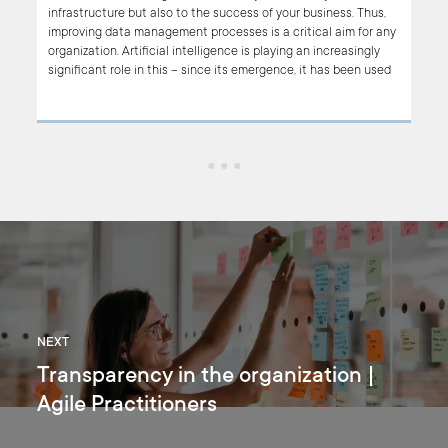
infrastructure but also to the success of your business. Thus,
iness
improving data management processes is a critical aim for any
MIT
organization. Artificial intelligence is playing an increasingly
roup
significant role in this – since its emergence, it has been used
AI
to significantly transform data management. In this article, we
focus on this transformation and the changes that AI is still
l
bringing to data management.
 the
NEXT
Transparency in the organization |
Agile Practitioners