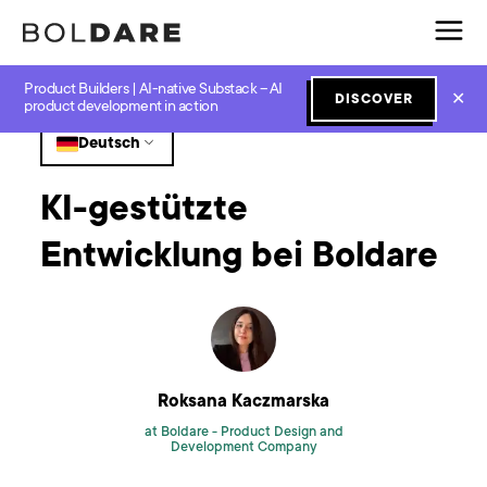
Product Builders | AI-native Substack – AI
Home
Blog
GenAI
KI-gestützte Entwicklung bei Boldare
✕
DISCOVER
product development in action
Deutsch
KI-gestützte
Entwicklung bei Boldare
Roksana Kaczmarska
at Boldare -
Product Design and
Development Company