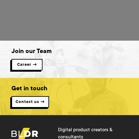
Join our Team
Career →
Get in touch
Contact us →
Digital product creators &
consultants