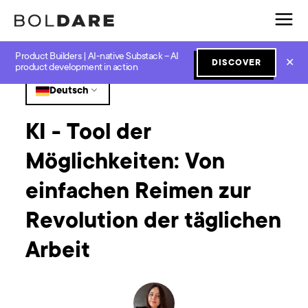
Product Builders | AI-native Substack – AI
Home
Blog
GenAI
KI - Tool der Möglichkeiten: Von einfachen Reimen zur Revolution der täglichen Arbeit
✕
DISCOVER
product development in action
Deutsch
KI - Tool der
Möglichkeiten: Von
einfachen Reimen zur
Revolution der täglichen
Arbeit