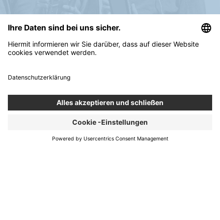
Services
About us
New Normal
Contact
Career
Blog
Boldare Boards
Privacy Policy
Whistleblowing
Policy