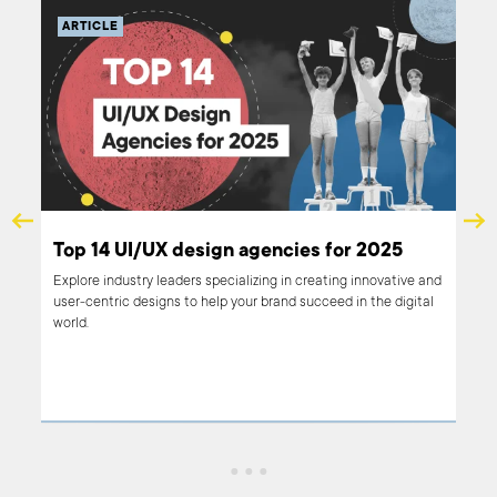
ARTICLE
s in
Top 14 UI/UX design agencies for 2025
Explore industry leaders specializing in creating innovative and
user-centric designs to help your brand succeed in the digital
e.
world.
ve
ds
cies