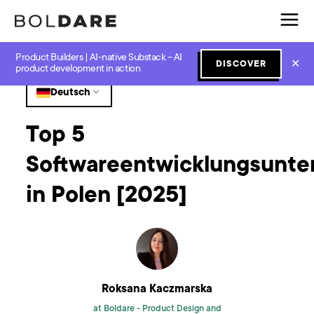
Product Builders | AI-native Substack – AI
Home
Blog
Software Development
Top 5 Softwareentwicklungsunternehmen in Polen [2025]
✕
DISCOVER
product development in action
Deutsch
Top 5
Softwareentwicklungsunt
in Polen [2025]
Roksana Kaczmarska
at Boldare -
Product Design and