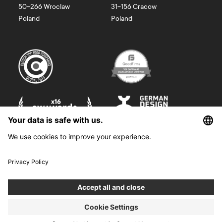
50-266
Wroclaw
31-156
Cracow
Poland
Poland
©
2026
Boldare. All rights reserved.
Boldare S.A. z siedzibą w Gliwicach, przy ul. Zwycięstwa 52, zarejestrowana
w Sądzie Rejonowym w Gliwicach, X Wydział Gospodarczy Krajowego
Rejestru Sądowego pod nr KRS 0000914518, NIP 6312698829, REGON
38958555. Wysokość kapitału zakładowego i wpłaconego 100 000,00 zł.