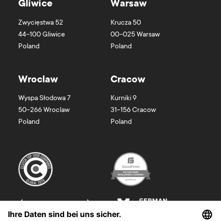
Gliwice
Warsaw
Zwycięstwa 52
Krucza 50
44-100
Gliwice
00-025
Warsaw
Poland
Poland
Wroclaw
Cracow
Wyspa Słodowa 7
Kurniki 9
50-266
Wroclaw
31-156
Cracow
Poland
Poland