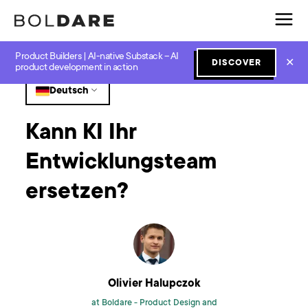
Product Builders | AI-native Substack – AI
Home
Blog
GenAI
Kann KI Ihr Entwicklungsteam ersetzen?
✕
DISCOVER
product development in action
Deutsch
Kann KI Ihr
Entwicklungsteam
ersetzen?
Olivier Halupczok
at Boldare -
Product Design and