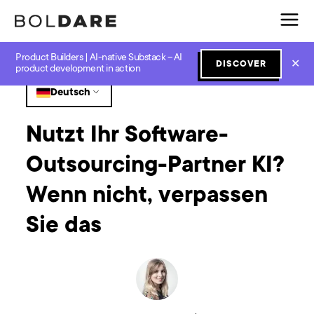
Product Builders | AI-native Substack – AI
Home
Blog
GenAI
Nutzt Ihr Software-Outsourcing-Partner KI? Wenn nicht, verpassen Sie das
✕
DISCOVER
product development in action
Deutsch
Nutzt Ihr Software-
Outsourcing-Partner KI?
Wenn nicht, verpassen
Sie das