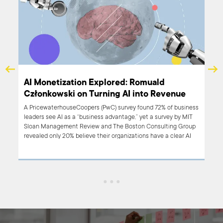
e
AI Monetization Explored: Romuald
Członkowski on Turning AI into Revenue
on-
A PricewaterhouseCoopers (PwC) survey found 72% of business
ype
leaders see AI as a “business advantage,” yet a survey by MIT
n
Sloan Management Review and The Boston Consulting Group
ion
revealed only 20% believe their organizations have a clear AI
to
vision. Together with my guest Romuald Członkowski, an AI
 a
Business Consultant from Boldare, we discuss the practical
ts
aspects of implementation and monetization of AI across
ates
various industries. Let’s delve into the hottest question of the
last few months: how to monetize AI?